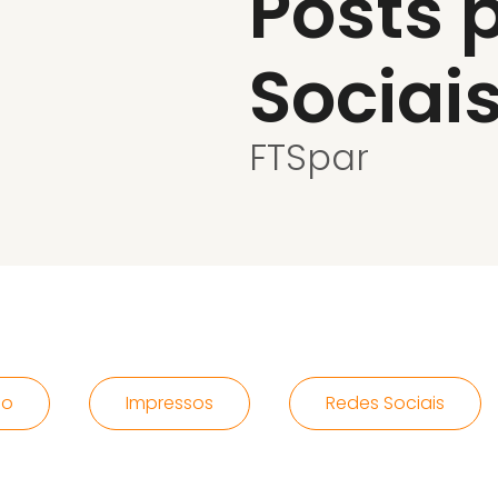
Posts 
Sociai
FTSpar
po
Impressos
Redes Sociais