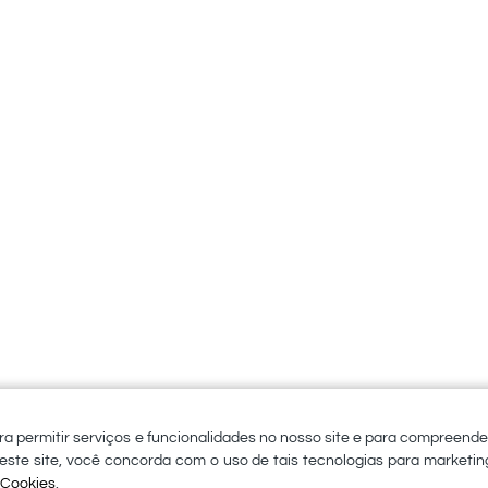
Posts para Redes Sociais
PELVIC
ra permitir serviços e funcionalidades no nosso site e para compreend
este site, você concorda com o uso de tais tecnologias para marketing
.
e Cookies