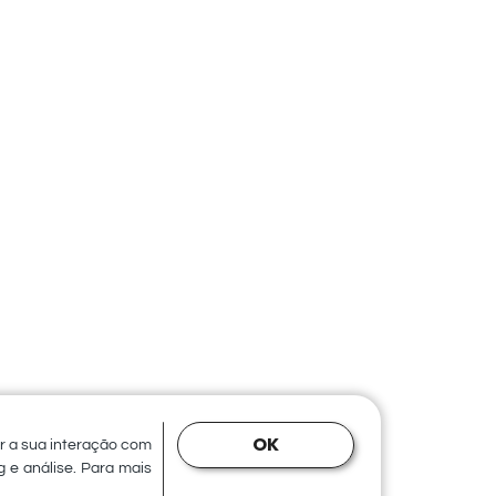
Posts para Redes Sociais
FTSPAR
OK
er a sua interação com
 e análise. Para mais